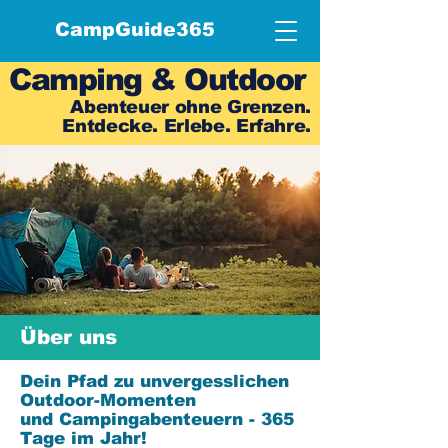
CampGuide365
Camping & Outdoor
Abenteuer ohne Grenzen.
Entdecke. Erlebe. Erfahre.
Über uns
Dein Pfad zu unvergesslichen
Outdoor-Momenten
und Campingabenteuern - 365
Tage im Jahr!