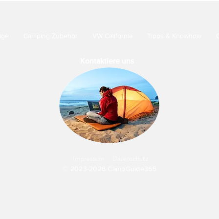
äge
Camping Zubehör
VW California
Tipps & Knowhow
Kontaktiere uns
Impressum
Datenschutz
© 2023-2026 CampGuide365