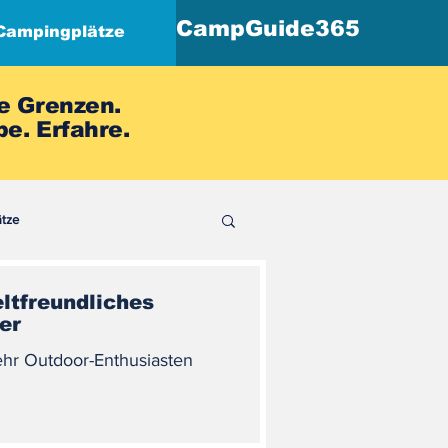
CampGuide365
Campingplätze
e Grenzen.
e. Erfahre.
ätze
tfreundliches
er
hr Outdoor-Enthusiasten