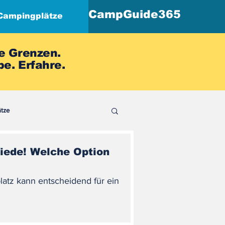
CampGuide365
Campingplätze
e Grenzen.
e. Erfahre.
ätze
hiede! Welche Option
atz kann entscheidend für ein