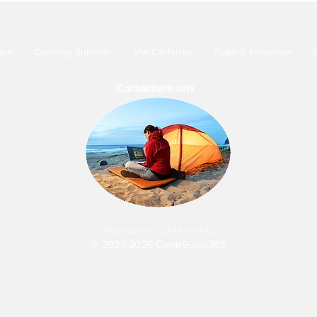
äge
Camping Zubehör
VW California
Tipps & Knowhow
Kontaktiere uns
Impressum
Datenschutz
© 2023-2026 CampGuide365