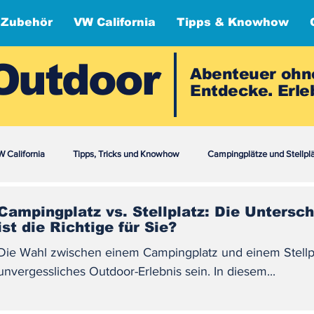
 Zubehör
VW California
Tipps & Knowhow
Outdoor
Abenteuer ohn
Entdecke. Erleb
 California
Tipps, Tricks und Knowhow
Campingplätze und Stellpl
Campingplatz vs. Stellplatz: Die Untersc
ist die Richtige für Sie?
Die Wahl zwischen einem Campingplatz und einem Stellpl
unvergessliches Outdoor-Erlebnis sein. In diesem...