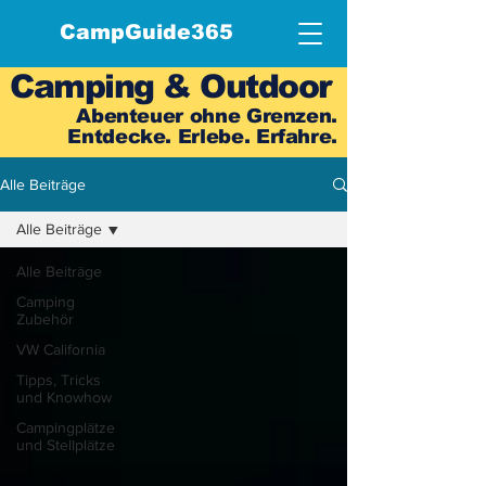
CampGuide365
Camping & Outdoor
Abenteuer ohne Grenzen.
Entdecke. Erlebe. Erfahre.
Alle Beiträge
Alle Beiträge
Alle Beiträge
Camping
Zubehör
VW California
Tipps, Tricks
und Knowhow
Campingplätze
und Stellplätze