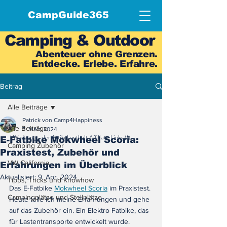
CampGuide365
Camping & Outdoor
Abenteuer ohne Grenzen.
Entdecke. Erlebe. Erfahre.
Beitrag
Alle Beiträge
Patrick von Camp4Happiness
Alle Beiträge
7. März 2024
ℹ️ Werbung - der Artikel enthält Affiliate Links (*)
E-Fatbike Mokwheel Scoria:
Camping Zubehör
Praxistest, Zubehör und
VW California
Erfahrungen im Überblick
Aktualisiert:
9. Apr. 2024
Tipps, Tricks und Knowhow
Das E-Fatbike 
Mokwheel Scoria
 im Praxistest. 
Campingplätze und Stellplätze
Heute teile ich meine Erfahrungen und gehe 
auf das Zubehör ein. Ein Elektro Fatbike, das 
für Lastentransporte entwickelt wurde.