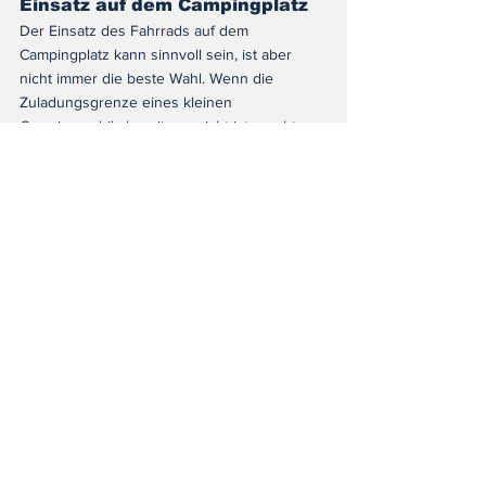
Einsatz auf dem Campingplatz
Der Einsatz des Fahrrads auf dem 
Campingplatz kann sinnvoll sein, ist aber 
nicht immer die beste Wahl. Wenn die 
Zuladungsgrenze eines kleinen 
Campingmobils bereits erreicht ist, macht es 
wenig Sinn, ein so schweres Bike 
mitzunehmen.
Selbst wenn das Fahrrad nicht die 
Zuladungsgrenze überschreitet, empfiehlt es 
sich, den Transport je nach geplantem 
Aufenthalt und Aktivitäten vor Ort zu 
überdenken.  Das Fahrrad bietet zwar eine 
hohe Reichweite und Offroad-Tauglichkeit, 
jedoch ist es nicht so transportabel wie 
leichtere Fahrräder oder Klappräder.
Dennoch kann es eine praktische Option 
sein, um Einkäufe und Transporte auf dem 
Campingplatz zu erledigen, insbesondere 